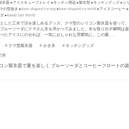
製氷皿
アイスキューブトレイ
キッチン用品
製氷型
キッチングッズ
シ
マの型抜き
bear-shaped ice tray
bear-shaped ice mold
アイスコーヒー
ダ
Kawaii Star World
とした工夫で涼を楽しめるグッズ、クマ型のシリコン製氷皿を使って、
ブルーソーダにクマさん氷を浮かべてみました。氷を取り出す瞬間は楽
べたアイスにのせれば、一気におしゃれな雰囲気に。この夏、…
#
クマ型製氷器
#
かき氷
#
キッチングッズ
の氷