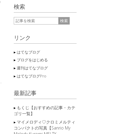
リ
検索
リンク
はてなブログ
ブログをはじめる
週刊はてなブログ
はてなブログPro
最新記事
もくじ【おすすめの記事・カテ
ゴリ一覧】
マイメロディ♡クロミメルティ
コンパクトの写真【Sanrio My
Melody Kuromi MELTY