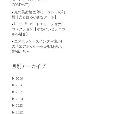
COMPACT】
光の美術館 窓際にミュシャの幻
想【光と飾る小さなアート】
beco+81アートエモーショナル
コレクション【かわいいとシニカ
ルの融合】
エアホッケースイング～懐かし
の「エアホッケー@GAMEPACK」
動物たち～
月別アーカイブ
▶
9999
▶
2026
▶
2025
▶
2024
▶
2023
▶
2022