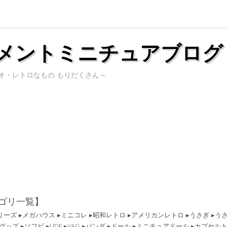
メントミニチュアブログ
オ・レトロなもの もりだくさん～
ゴリ一覧】
リーズ
メガハウス
ミニコレ
昭和レトロ
アメリカンレトロ
うさぎ
う
グッズ
ソフビ
UDF
VAG
パンダ
ドール
ミニチュアドール
カプセル