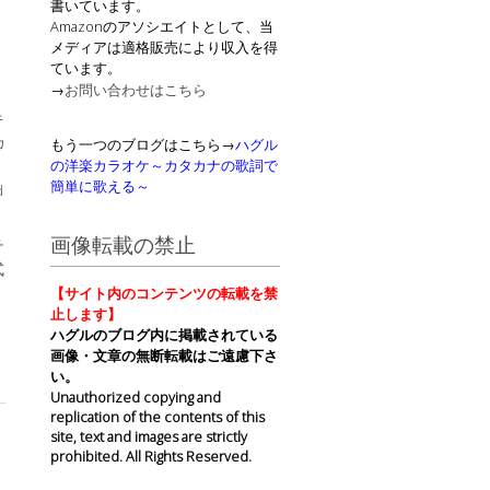
書いています。
Amazonのアソシエイトとして、当
メディアは適格販売により収入を得
ています。
→
お問い合わせはこちら
キ
カ
もう一つのブログはこちら→
ハグル
の洋楽カラオケ～カタカナの歌詞で
簡単に歌える～
d
画像転載の禁止
チ
式
【サイト内のコンテンツの転載を禁
止します】
ハグルのブログ内に掲載されている
画像・文章の無断転載はご遠慮下さ
い。
Unauthorized copying and
replication of the contents of this
site, text and images are strictly
prohibited. All Rights Reserved.