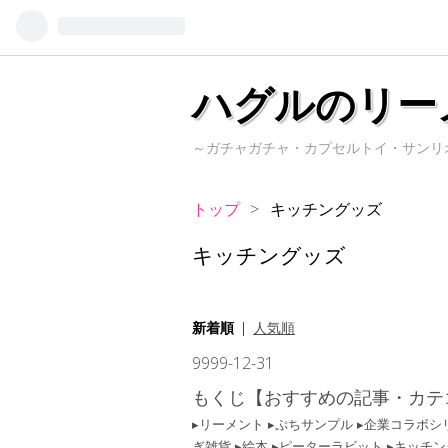
ハグルのリー
～ガチャガチャ・カプセルトイ・サンリ
トップ
>
キッチングッズ
キッチングッズ
新着順
人気順
9999
-
12
-
31
もくじ【おすすめの記事・カテ
リーメント
ぷちサンプル
企業コラボシ
ぎ雑貨
絵本
ピーターラビット
キッチン