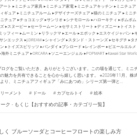
アート
ミニチュア家具
ミニチュア家電
ミニチュアキッチン
ミニチュア
ィギュア
ミニチュアルーム
デザイナーズチェア
猫のミニチュア
ミニチ
ミニチュア
チョコエッグ
サンリオ
シナモロール
ハローキティ
ポムポム
ズ
スヌーピー
セーラームーン
セサミストリート
ディズニー
トイスト
ミッフィー
ムーミン
リラックマ
エール
エポック
エスケイジャパン
サンエックス
J.DREAM
シャイング
スタンド・ストーンズ
セキグチ
タ
ン
トイズスピリッツ
バンダイ
ブシロード
レインボー
ピエールエルメ
海外ミニチュア
ORCARA
ソニーエンジェル
POPMART
Kawaii Star Worl
ブログをご覧いただき、ありがとうございます。この場を通じて、ミニ
の魅力を共有できることを心から嬉しく思います。 ※2026年11月、株
より、ミニチュアフィギュア「みにあつめ」シリーズ第一弾と…
リーメント
#
ドール
#
カプセルトイ
#
絵本
しく ブルーソーダとコーヒーフロートの楽しみ方