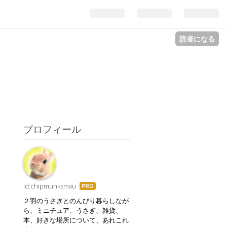
読者になる
プロフィール
id:chipmunksmau
はて
なブ
２羽のうさぎとのんびり暮らしなが
ログ
ら、ミニチュア、うさぎ、雑貨、
さ
Pro
本、好きな場所について、あれこれ
ト