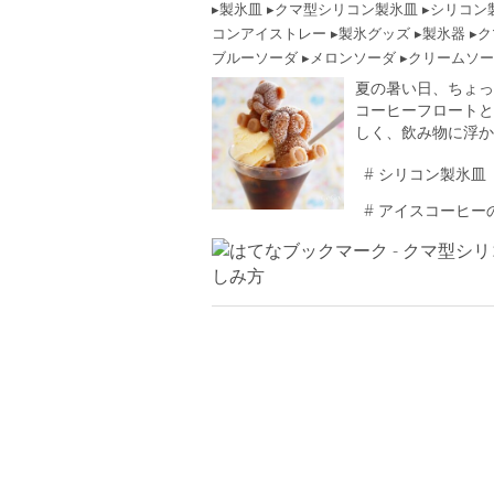
製氷皿
クマ型シリコン製氷皿
シリコン
コンアイストレー
製氷グッズ
製氷器
ク
ブルーソーダ
メロンソーダ
クリームソー
夏の暑い日、ちょっ
コーヒーフロートと
しく、飲み物に浮か
#
シリコン製氷皿
#
アイスコーヒー