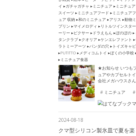
イ
ガチャガチャ
ミニチュア
ミニチュア
スイーツ
ミニチュアフード
ミニチュアフ
ュア 収納
和のミニチュア
アリス
動物
プリン
マイメロディ
リトルツインスター
ーリー
ピクサー
ドラえもん
ぼのぼの
タンクラブ
クオリア
ケンエレファント
ラトミーアーツ
パンダの穴
トイズキャビ
PUTITTO
メディコムトイ
ぼくの小学校
ミニチュア食器
★お知らせ いつも
ュアやカプセルトイ
会社メガハウスさん
#
ミニチュア
#
2024
-
08
-
18
クマ型シリコン製氷皿で夏を楽